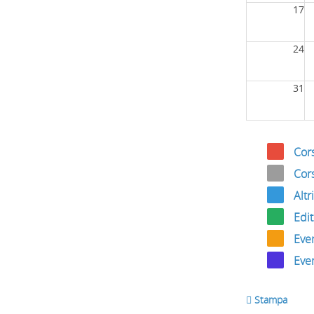
17
24
31
Cor
Cors
Altr
Edit
Even
Even
 Stampa