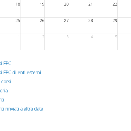
18
19
20
21
22
25
26
27
28
29
1
2
3
4
5
si FPC
i FPC di enti esterni
i corsi
oria
ti
ti rinviati a altra data