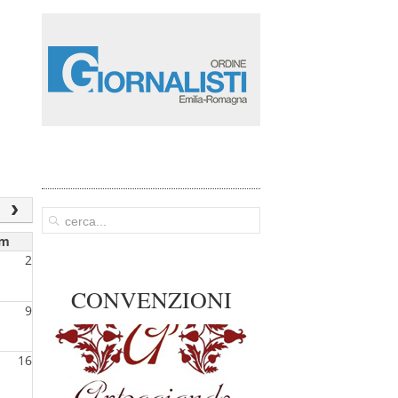
om
2
CONVENZIONI
9
16