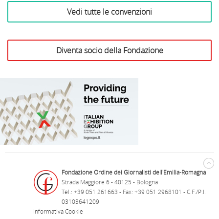
Vedi tutte le convenzioni
Diventa socio della Fondazione
Azienda Vinicola Monte
delle Vigne
B&B Il Richiamo del Bosco
Antica Corte Pallavicina
Terme della Salvarola
Ristorante Due Lune
Rari Nantes Bologna
laFeltrinelli Librerie
Profumeria Raggi
Bottega Artuso
Home Cooking
Libreria Trame
F.lli La Bufala
Teatro Duse
INC Hotels
Risi Gioielli
F.lli Biagini
Fondazione Ordine dei Giornalisti dell'Emilia-Romagna
Strada Maggiore 6 - 40125 - Bologna
Tel.: +39 051 261663 - Fax: +39 051 2968101 - C.F./P.I.
03103641209
Informativa Cookie