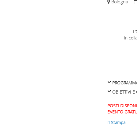
Bologna
L’
in col
PROGRAMM
OBIETTIVI 
POSTI DISPONIB
EVENTO GRATU
 Stampa