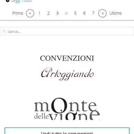
Leggi Tutto
«
»
Primo
1
2
3
4
5
6
7
Ultimo
CONVENZIONI
Arteggiando
Azienda Vinicola Monte