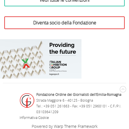
Vedi tutte le convenzioni
delle Vigne
Diventa socio della Fondazione
B&B Il Richiamo del Bosco
Antica Corte Pallavicina
Terme della Salvarola
Ristorante Due Lune
Rari Nantes Bologna
laFeltrinelli Librerie
Profumeria Raggi
Bottega Artuso
Home Cooking
Libreria Trame
F.lli La Bufala
Teatro Duse
INC Hotels
Risi Gioielli
F.lli Biagini
Fondazione Ordine dei Giornalisti dell'Emilia-Romagna
Strada Maggiore 6 - 40125 - Bologna
Tel.: +39 051 261663 - Fax: +39 051 2968101 - C.F./P.I.
03103641209
Informativa Cookie
Powered by
Warp Theme Framework