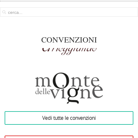
CONVENZIONI
Arteggiando
Azienda Vinicola Monte
Vedi tutte le convenzioni
delle Vigne