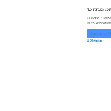
“Lo statuto cost
L’Ordine Giornal
In collaborazion
Seminario / 1
 Stampa