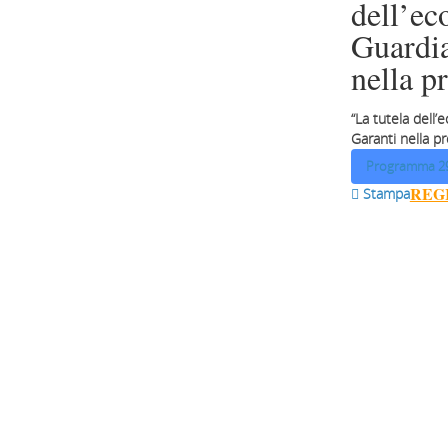
dell’ec
Guardia
nella p
“La tutela dell’
Garanti nella p
Programma 2
REG
 Stampa