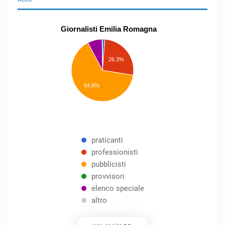
Giornalisti Emilia Romagna
praticanti
professionisti
26.3%
pubblicisti
elenco
speciale
Other
64.8%
praticanti
professionisti
pubblicisti
provvisori
elenco speciale
altro