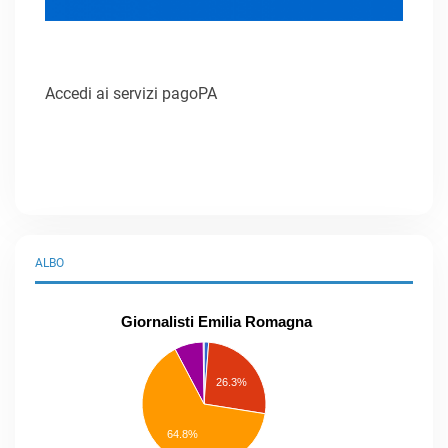
Accedi ai servizi pagoPA
ALBO
Giornalisti Emilia Romagna
praticanti
professionisti
26.3%
pubblicisti
elenco
speciale
Other
64.8%