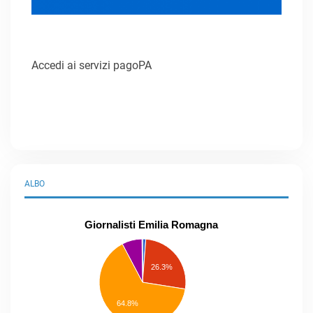
Accedi ai servizi pagoPA
ALBO
Giornalisti Emilia Romagna
praticanti
professionisti
26.3%
pubblicisti
elenco
speciale
Other
64.8%