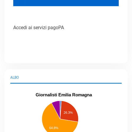
Accedi ai servizi pagoPA
ALBO
Giornalisti Emilia Romagna
praticanti
professionisti
26.3%
pubblicisti
elenco
speciale
Other
64.8%