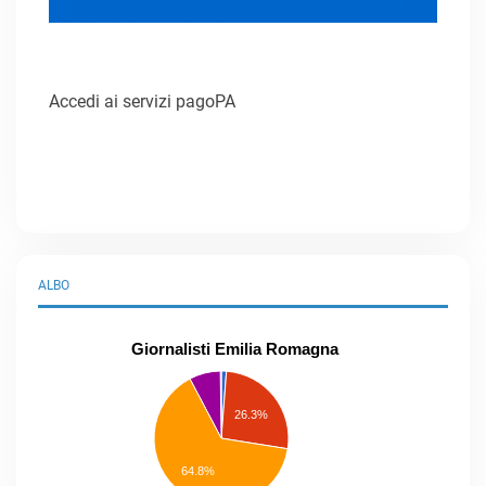
Accedi ai servizi pagoPA
ALBO
Giornalisti Emilia Romagna
praticanti
professionisti
26.3%
pubblicisti
elenco
speciale
Other
64.8%