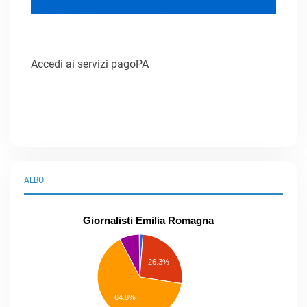
Accedi ai servizi pagoPA
ALBO
Giornalisti Emilia Romagna
praticanti
professionisti
26.3%
pubblicisti
elenco
speciale
Other
64.8%