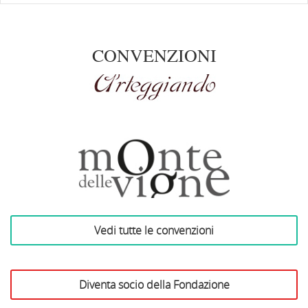
CONVENZIONI
Arteggiando
Vedi tutte le convenzioni
Azienda Vinicola Monte
delle Vigne
Diventa socio della Fondazione