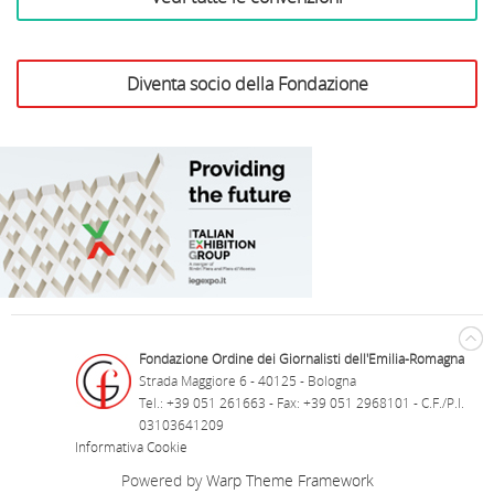
Diventa socio della Fondazione
B&B Il Richiamo del Bosco
Antica Corte Pallavicina
Terme della Salvarola
Ristorante Due Lune
Rari Nantes Bologna
laFeltrinelli Librerie
Profumeria Raggi
Bottega Artuso
Home Cooking
Libreria Trame
F.lli La Bufala
Teatro Duse
Arteggiando
INC Hotels
Risi Gioielli
F.lli Biagini
Fondazione Ordine dei Giornalisti dell'Emilia-Romagna
Strada Maggiore 6 - 40125 - Bologna
Tel.: +39 051 261663 - Fax: +39 051 2968101 - C.F./P.I.
03103641209
Informativa Cookie
Powered by
Warp Theme Framework