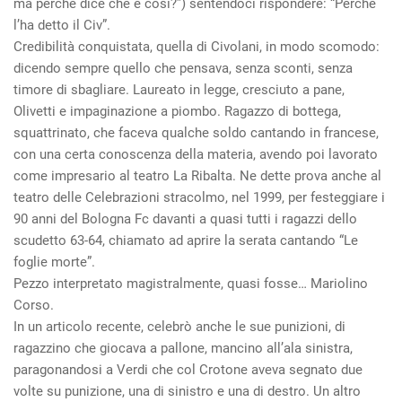
ma perché dice che è così?”) sentendoci rispondere: “Perchè
l’ha detto il Civ”.
Credibilità conquistata, quella di Civolani, in modo scomodo:
dicendo sempre quello che pensava, senza sconti, senza
timore di sbagliare. Laureato in legge, cresciuto a pane,
Olivetti e impaginazione a piombo. Ragazzo di bottega,
squattrinato, che faceva qualche soldo cantando in francese,
con una certa conoscenza della materia, avendo poi lavorato
come impresario al teatro La Ribalta. Ne dette prova anche al
teatro delle Celebrazioni stracolmo, nel 1999, per festeggiare i
90 anni del Bologna Fc davanti a quasi tutti i ragazzi dello
scudetto 63-64, chiamato ad aprire la serata cantando “Le
foglie morte”.
Pezzo interpretato magistralmente, quasi fosse… Mariolino
Corso.
In un articolo recente, celebrò anche le sue punizioni, di
ragazzino che giocava a pallone, mancino all’ala sinistra,
paragonandosi a Verdi che col Crotone aveva segnato due
volte su punizione, una di sinistro e una di destro. Un altro