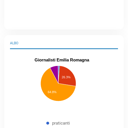
ALBO
Giornalisti Emilia Romagna
praticanti
professionisti
26.3%
pubblicisti
elenco
speciale
Other
64.8%
praticanti