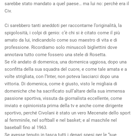
sarebbe stato mandato a quel paese… ma lui no: perchè era il
Civ.
Ci sarebbero tanti aneddoti per raccontarne l’originalità, la
spigolosità, i colpi di genio: c’è chi si è citato come il più
amato da lui, indicandolo come suo maestro di vita e di
professione. Ricordiamo solo minuscoli bigliettini dove
annotava tutto come fossero una stele di Rosetta.
Se n’è andato di domenica, una domenica uggiosa, dopo una
sconfitta della sua squadra del cuore, e come tale amata e a
volte strigliata, con l’Inter, non poteva lasciarci dopo una
vittoria. Di domenica, come è giusto, visto le migliaia di
domeniche che ha sacrificato sull’altare della sua immensa
passione sportiva, vissuta da giornalista eccellente, come
inviato e opinionista prima della tv e anche come dirigente
sportivo, perché Civolani è stato un vero Mecenate dello sport
al femminile, nel softball e nel basket; e al maschile nel
baseball fino al 1963.
Se avesse tenuto in tasca tutti i denari spesi per le “sue