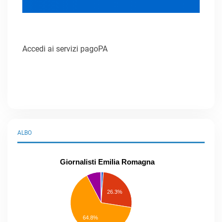
Accedi ai servizi pagoPA
ALBO
Giornalisti Emilia Romagna
praticanti
professionisti
26.3%
pubblicisti
elenco
speciale
Other
64.8%