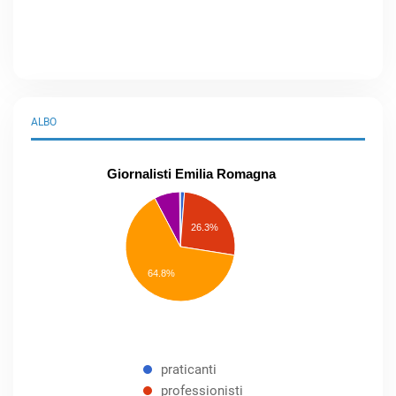
ALBO
Giornalisti Emilia Romagna
praticanti
professionisti
26.3%
pubblicisti
elenco
speciale
Other
64.8%
praticanti
professionisti