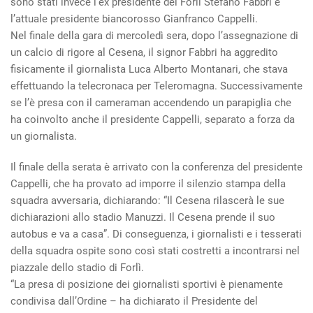
sono stati invece l’ex presidente del Forlì Stefano Fabbri e
l’attuale presidente biancorosso Gianfranco Cappelli.
Nel finale della gara di mercoledì sera, dopo l’assegnazione di
un calcio di rigore al Cesena, il signor Fabbri ha aggredito
fisicamente il giornalista Luca Alberto Montanari, che stava
effettuando la telecronaca per Teleromagna. Successivamente
se l’è presa con il cameraman accendendo un parapiglia che
ha coinvolto anche il presidente Cappelli, separato a forza da
un giornalista.
Il finale della serata è arrivato con la conferenza del presidente
Cappelli, che ha provato ad imporre il silenzio stampa della
squadra avversaria, dichiarando: “Il Cesena rilascerà le sue
dichiarazioni allo stadio Manuzzi. Il Cesena prende il suo
autobus e va a casa”. Di conseguenza, i giornalisti e i tesserati
della squadra ospite sono così stati costretti a incontrarsi nel
piazzale dello stadio di Forlì.
“La presa di posizione dei giornalisti sportivi è pienamente
condivisa dall’Ordine – ha dichiarato il Presidente del