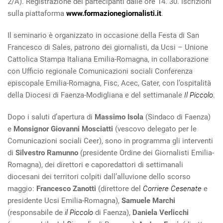
2/A). Registrazione dei partecipanti dalle ore 14. 30. Iscrizioni
sulla piattaforma
www.formazionegiornalisti.it
.
Il seminario è organizzato in occasione della Festa di San
Francesco di Sales, patrono dei giornalisti, da Ucsi – Unione
Cattolica Stampa Italiana Emilia-Romagna, in collaborazione
con Ufficio regionale Comunicazioni sociali Conferenza
episcopale Emilia-Romagna, Fisc, Acec, Gater, con l’ospitalità
della Diocesi di Faenza-Modigliana e del settimanale
Il Piccolo
.
Dopo i saluti d’apertura di
Massimo Isola
(Sindaco di Faenza)
e
Monsignor Giovanni Mosciatti
(vescovo delegato per le
Comunicazioni sociali Ceer), sono in programma gli interventi
di
Silvestro Ramunno
(presidente Ordine dei Giornalisti Emilia-
Romagna), dei direttori e caporedattori di settimanali
diocesani dei territori colpiti dall’alluvione dello scorso
maggio:
Francesco Zanotti
(direttore del
Corriere Cesenate
e
presidente Ucsi Emilia-Romagna),
Samuele Marchi
(responsabile de
il Piccolo
di Faenza),
Daniela Verlicchi