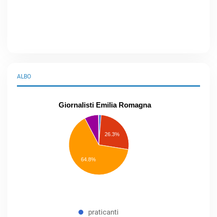
ALBO
Giornalisti Emilia Romagna
praticanti
professionisti
26.3%
pubblicisti
elenco
speciale
Other
64.8%
praticanti