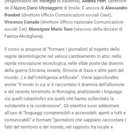
(responsabile del
Risveglio
di Ravenna),
Andrea Ferri
(direttore
de
Il Nuovo Diario Messaggero
di Imola. E ancora di
Alessandro
Rondoni
(direttore Ufficio Comunicazioni sociali Ceer),
Vincenzo Corrado
(direttore Ufficio nazionale Comunicazioni
sociali Cei),
Monsignor Mario Toso
(vescovo della diocesi di
Faenza-Modigliana).
Il corso si propone di “formare i giornalisti al rispetto delle
regole deontologiche nel veloce cambiamento in atto, nella
rapida innovazione tecnologica, nelle sfide poste dai drammi
della guerra (Ucraina, Israele, Striscia di Gaza e altre parti del
mondo…) e dall’intelligenza artificiale”. Viene approfondito
anche “il modo in cui si è raccontato il dramma dell’alluvione
e del recente terremoto in Romagna, analizzando i linguaggi,
sia quelli catastrofici sia quelli che hanno sollecitato la
solidarietà e la condivisione”. Gli obiettivi sono addestrare
all’uso di “linguaggi comprensibili e accessibili, aperti a tutti e
comunicabili” e formare “giornalisti che sappiano raccontare i
fatti del territorio e del mondo, nel rapporto fra locale e