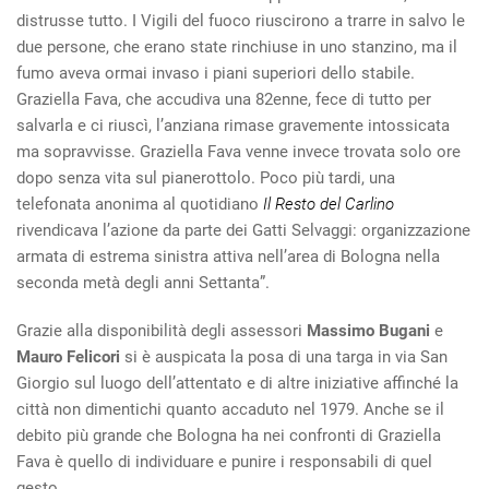
distrusse tutto. I Vigili del fuoco riuscirono a trarre in salvo le
due persone, che erano state rinchiuse in uno stanzino, ma il
fumo aveva ormai invaso i piani superiori dello stabile.
Graziella Fava, che accudiva una 82enne, fece di tutto per
salvarla e ci riuscì, l’anziana rimase gravemente intossicata
ma sopravvisse. Graziella Fava venne invece trovata solo ore
dopo senza vita sul pianerottolo. Poco più tardi, una
telefonata anonima al quotidiano
Il Resto del Carlino
rivendicava l’azione da parte dei Gatti Selvaggi: organizzazione
armata di estrema sinistra attiva nell’area di Bologna nella
seconda metà degli anni Settanta”.
Grazie alla disponibilità degli assessori
Massimo Bugani
e
Mauro Felicori
si è auspicata la posa di una targa in via San
Giorgio sul luogo dell’attentato e di altre iniziative affinché la
città non dimentichi quanto accaduto nel 1979. Anche se il
debito più grande che Bologna ha nei confronti di Graziella
Fava è quello di individuare e punire i responsabili di quel
gesto.