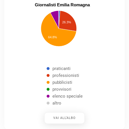
Giornalisti Emilia Romagna
praticanti
professionisti
26.3%
pubblicisti
elenco
speciale
Other
64.8%
praticanti
professionisti
pubblicisti
provvisori
elenco speciale
altro
VAI ALL’ALBO