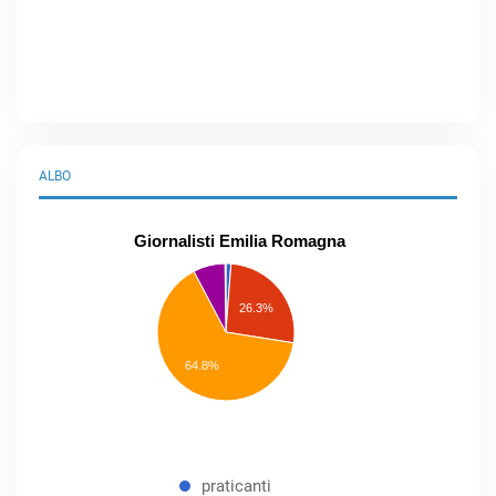
ALBO
Giornalisti Emilia Romagna
praticanti
professionisti
26.3%
pubblicisti
elenco
speciale
Other
64.8%
praticanti