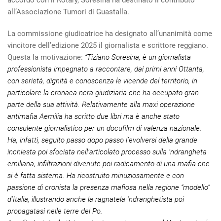
accordo con il Rotary, Soresina ha destinato il contributo
all’Associazione Tumori di Guastalla.
La commissione giudicatrice ha designato all’unanimità come
vincitore dell’edizione 2025 il giornalista e scrittore reggiano.
Questa la motivazione:
“Tiziano Soresina, è un giornalista
professionista impegnato a raccontare, dai primi anni Ottanta,
con serietà, dignità e conoscenza le vicende del territorio, in
particolare la cronaca nera-giudiziaria che ha occupato gran
parte della sua attività. Relativamente alla maxi operazione
antimafia Aemilia ha scritto due libri ma è anche stato
consulente giornalistico per un docufilm di valenza nazionale.
Ha, infatti, seguito passo dopo passo l’evolversi della grande
inchiesta poi sfociata nell’articolato processo sulla ‘ndrangheta
emiliana, infiltrazioni divenute poi radicamento di una mafia che
si è fatta sistema. Ha ricostruito minuziosamente e con
passione di cronista la presenza mafiosa nella regione “modello”
d’Italia, illustrando anche la ragnatela ‘ndranghetista poi
propagatasi nelle terre del Po.