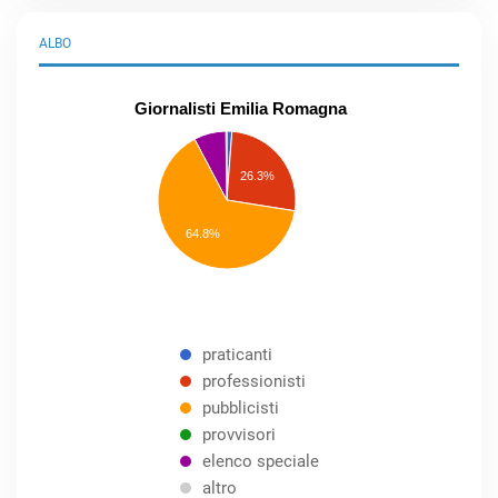
ALBO
Giornalisti Emilia Romagna
praticanti
professionisti
26.3%
pubblicisti
elenco
speciale
Other
64.8%
praticanti
professionisti
pubblicisti
provvisori
elenco speciale
altro