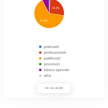
professionisti
26.3%
pubblicisti
elenco
speciale
Other
64.8%
praticanti
professionisti
pubblicisti
provvisori
elenco speciale
altro
VAI ALL’ALBO