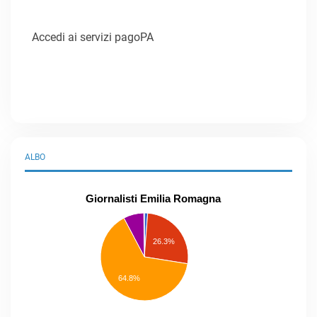
Accedi ai servizi pagoPA
ALBO
Giornalisti Emilia Romagna
praticanti
professionisti
26.3%
pubblicisti
elenco
speciale
Other
64.8%