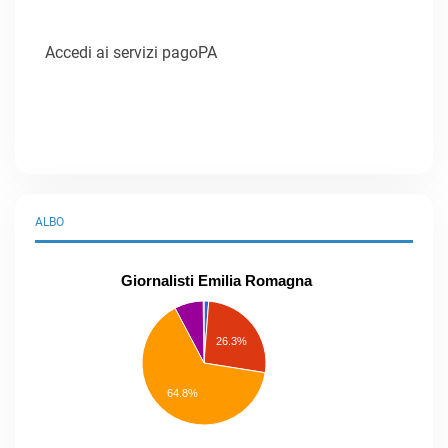
Accedi ai servizi pagoPA
ALBO
Giornalisti Emilia Romagna
praticanti
professionisti
26.3%
pubblicisti
elenco
speciale
Other
64.8%