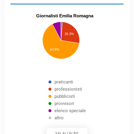
Giornalisti Emilia Romagna
praticanti
professionisti
26.3%
pubblicisti
elenco
speciale
Other
64.8%
praticanti
professionisti
pubblicisti
provvisori
elenco speciale
altro
VAI ALL’ALBO