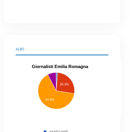
ALBO
Giornalisti Emilia Romagna
praticanti
professionisti
26.3%
pubblicisti
elenco
speciale
Other
64.8%
praticanti