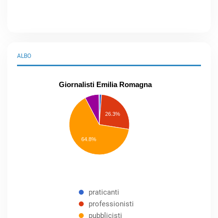
ALBO
Giornalisti Emilia Romagna
praticanti
professionisti
26.3%
pubblicisti
elenco
speciale
Other
64.8%
praticanti
professionisti
pubblicisti