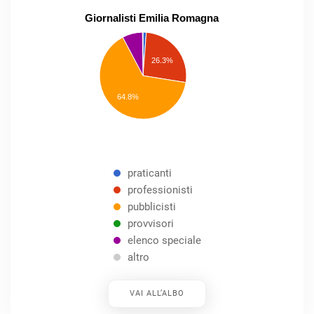
Giornalisti Emilia Romagna
praticanti
professionisti
26.3%
pubblicisti
elenco
speciale
Other
64.8%
praticanti
professionisti
pubblicisti
provvisori
elenco speciale
altro
VAI ALL’ALBO