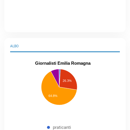
ALBO
Giornalisti Emilia Romagna
praticanti
professionisti
26.3%
pubblicisti
elenco
speciale
Other
64.8%
praticanti