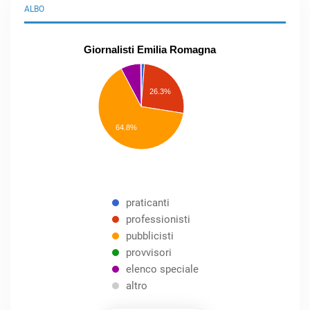
ALBO
Giornalisti Emilia Romagna
praticanti
professionisti
26.3%
pubblicisti
elenco
speciale
Other
64.8%
praticanti
professionisti
pubblicisti
provvisori
elenco speciale
altro