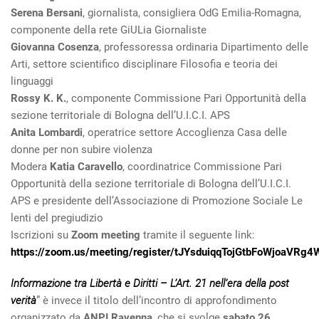
Serena Bersani
, giornalista, consigliera OdG Emilia-Romagna,
componente della rete GiULia Giornaliste
Giovanna Cosenza
, professoressa ordinaria Dipartimento delle
Arti, settore scientifico disciplinare Filosofia e teoria dei
linguaggi
Rossy K. K.
, componente Commissione Pari Opportunità della
sezione territoriale di Bologna dell’U.I.C.I. APS
Anita Lombardi
, operatrice settore Accoglienza Casa delle
donne per non subire violenza
Modera
Katia Caravello
, coordinatrice Commissione Pari
Opportunità della sezione territoriale di Bologna dell’U.I.C.I.
APS e presidente dell’Associazione di Promozione Sociale Le
lenti del pregiudizio
Iscrizioni su
Zoom meeting
tramite il seguente link:
https://zoom.us/meeting/register/tJYsduiqqTojGtbFoWjoaVR
Informazione tra Libertà e Diritti – L’Art. 21 nell’era della post
verità
” è invece il titolo dell’incontro di approfondimento
organizzato da
ANPI Ravenna
, che si svolge
sabato 26