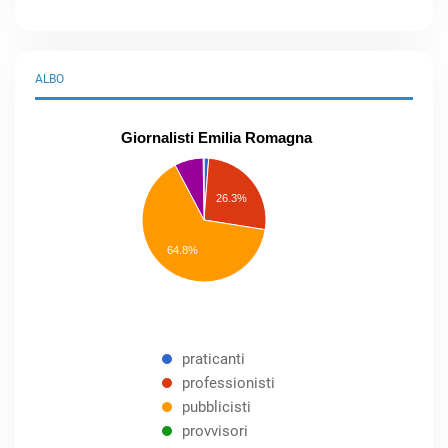
ALBO
Giornalisti Emilia Romagna
praticanti
professionisti
26.3%
pubblicisti
elenco
speciale
Other
64.8%
praticanti
professionisti
pubblicisti
provvisori