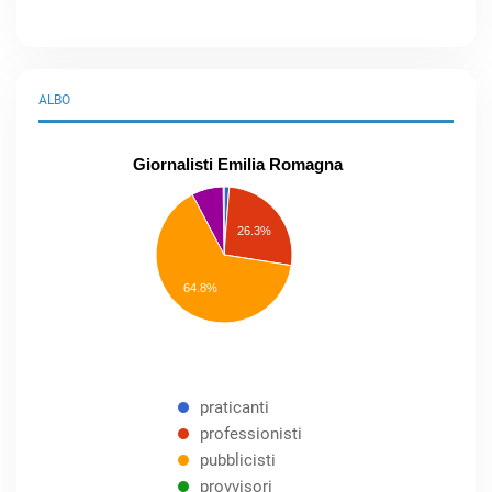
ALBO
Giornalisti Emilia Romagna
praticanti
professionisti
26.3%
pubblicisti
elenco
speciale
Other
64.8%
praticanti
professionisti
pubblicisti
provvisori