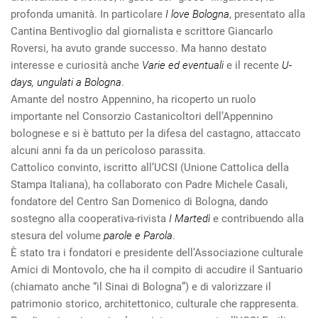
profonda umanità. In particolare
I love Bologna
, presentato alla
Cantina Bentivoglio dal giornalista e scrittore Giancarlo
Roversi, ha avuto grande successo. Ma hanno destato
interesse e curiosità anche
Varie ed eventuali
e il recente
U-
days, ungulati a Bologna
.
Amante del nostro Appennino, ha ricoperto un ruolo
importante nel Consorzio Castanicoltori dell’Appennino
bolognese e si è battuto per la difesa del castagno, attaccato
alcuni anni fa da un pericoloso parassita.
Cattolico convinto, iscritto all’UCSI (Unione Cattolica della
Stampa Italiana), ha collaborato con Padre Michele Casali,
fondatore del Centro San Domenico di Bologna, dando
sostegno alla cooperativa-rivista
I Martedì
e contribuendo alla
stesura del volume
parole e Parola
.
È stato tra i fondatori e presidente dell’Associazione culturale
Amici di Montovolo, che ha il compito di accudire il Santuario
(chiamato anche “il Sinai di Bologna”) e di valorizzare il
patrimonio storico, architettonico, culturale che rappresenta.