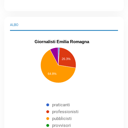
ALBO
Giornalisti Emilia Romagna
praticanti
professionisti
26.3%
pubblicisti
elenco
speciale
Other
64.8%
praticanti
professionisti
pubblicisti
provvisori