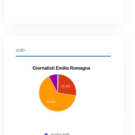
ALBO
Giornalisti Emilia Romagna
praticanti
professionisti
26.3%
pubblicisti
elenco
speciale
Other
64.8%
praticanti