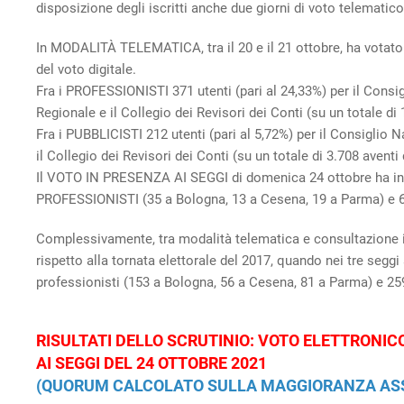
disposizione degli iscritti anche due giorni di voto telematic
In MODALITÀ TELEMATICA, tra il 20 e il 21 ottobre, ha votato 
del voto digitale.
Fra i PROFESSIONISTI 371 utenti (pari al 24,33%) per il Consigl
Regionale e il Collegio dei Revisori dei Conti (su un totale di 1
Fra i PUBBLICISTI 212 utenti (pari al 5,72%) per il Consiglio N
il Collegio dei Revisori dei Conti (su un totale di 3.708 aventi d
Il VOTO IN PRESENZA AI SEGGI di domenica 24 ottobre ha invec
PROFESSIONISTI (35 a Bologna, 13 a Cesena, 19 a Parma) e 6
Complessivamente, tra modalità telematica e consultazione in
rispetto alla tornata elettorale del 2017, quando nei tre seggi 
professionisti (153 a Bologna, 56 a Cesena, 81 a Parma) e 25
RISULTATI DELLO SCRUTINIO: VOTO ELETTRONICO
AI SEGGI DEL 24 OTTOBRE 2021
(QUORUM CALCOLATO SULLA MAGGIORANZA ASSO