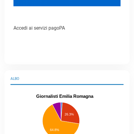
Accedi ai servizi pagoPA
ALBO
Giornalisti Emilia Romagna
praticanti
professionisti
26.3%
pubblicisti
elenco
speciale
Other
64.8%