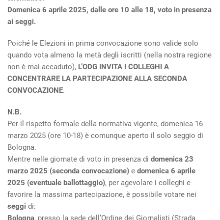
Domenica 6 aprile 2025, dalle ore 10 alle 18, voto in presenza
ai seggi.
Poiché le Elezioni in prima convocazione sono valide solo
quando vota almeno la metà degli iscritti (nella nostra regione
non è mai accaduto),
L’ODG INVITA I COLLEGHI A
CONCENTRARE LA PARTECIPAZIONE ALLA SECONDA
CONVOCAZIONE
.
N.B.
Per il rispetto formale della normativa vigente, domenica 16
marzo 2025 (ore 10-18) è comunque aperto il solo seggio di
Bologna.
Mentre nelle giornate di voto in presenza di
domenica 23
marzo 2025
(seconda convocazione)
e
domenica 6 aprile
2025
(eventuale ballottaggio)
, per agevolare i colleghi e
favorire la massima partecipazione, è possibile votare nei
seggi
di:
Bologna
, presso la sede dell’Ordine dei Giornalisti (Strada