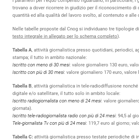
I parametri per l’equo compenso riguardano, in particolare, i
trovano a dover ricorrere in giudizio per il riconoscimento di
quantità ed alla qualità del lavoro svolto, al contenuto e alle
Nelle tabelle proposte dal Cnog si individuano tre tipologie d
testo integrale in allegato per lo schema completo
).
Tabella A
, attività giornalistica presso quotidiani, periodici,
stampa; il tutto in ambito nazionale:
Iscritto con meno di 30 mesi
: valore giornaliero 130 euro, va
Iscritto con più di 30 mesi
: valore giornaliero 170 euro, valor
Tabella B
, attività giornalistica in tele-radiodiffusione nonch
digitale e/o satellitare, il tutto solo in ambito locale:
Iscritto radiogiornalista con meno di 24 mesi
: valore giornalie
giornata).
Iscritto tele-radiogiornalista radio con più di 24 mesi
: 94,5 al g
Tele-giornalista Tv con più di 24 mesi
: 119,7 euro al giorno; va
Tabella C:
attività giornalistica presso testate periodiche di i