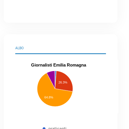
ALBO
Giornalisti Emilia Romagna
praticanti
professionisti
26.3%
pubblicisti
elenco
speciale
Other
64.8%
praticanti