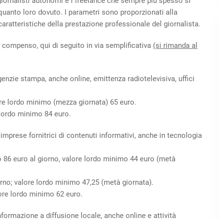
 giornalisti autonomi e i freelance che sempre più spesso si
 quanto loro dovuto. I parametri sono proporzionati alla
 caratteristiche della prestazione professionale del giornalista.
i compenso, qui di seguito in via semplificativa
(si rimanda al
 agenzie stampa, anche online, emittenza radiotelevisiva, uffici
lore lordo minimo (mezza giornata) 65 euro.
e lordo minimo 84 euro.
é imprese fornitrici di contenuti informativi, anche in tecnologia
ro 86 euro al giorno, valore lordo minimo 44 euro (metà
iorno; valore lordo minimo 47,25 (metà giornata).
lore lordo minimo 62 euro.
nformazione a diffusione locale, anche online e attività