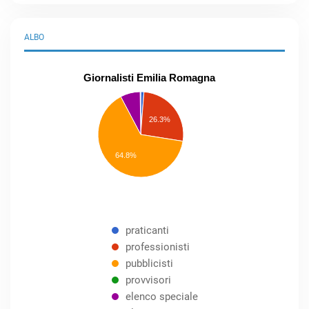
ALBO
Giornalisti Emilia Romagna
praticanti
professionisti
26.3%
pubblicisti
elenco
speciale
Other
64.8%
praticanti
professionisti
pubblicisti
provvisori
elenco speciale