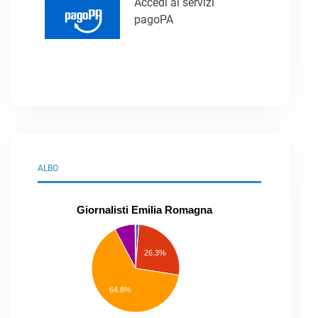
Accedi ai servizi
pagoPA
ALBO
Giornalisti Emilia Romagna
praticanti
professionisti
26.3%
pubblicisti
elenco
speciale
Other
64.8%