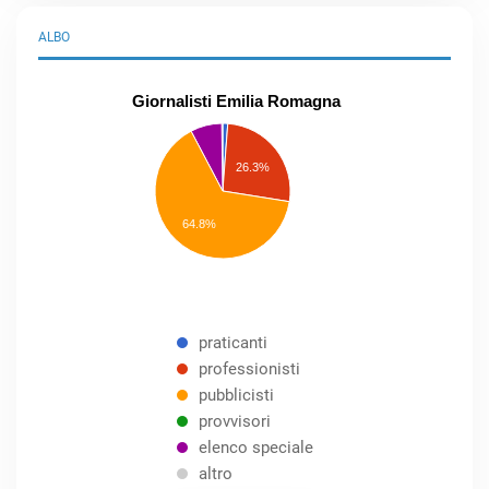
ALBO
Giornalisti Emilia Romagna
praticanti
professionisti
26.3%
pubblicisti
elenco
speciale
Other
64.8%
praticanti
professionisti
pubblicisti
provvisori
elenco speciale
altro