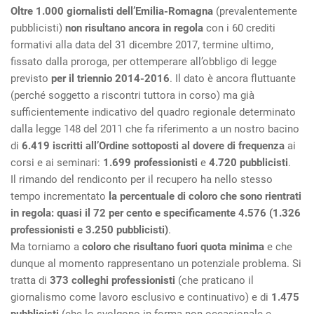
Oltre 1.000 giornalisti dell’Emilia-Romagna
(prevalentemente
pubblicisti)
non risultano ancora in regola
con i 60 crediti
formativi alla data del 31 dicembre 2017, termine ultimo,
fissato dalla proroga, per ottemperare all’obbligo di legge
previsto
per il triennio 2014-2016
. Il dato è ancora fluttuante
(perché soggetto a riscontri tuttora in corso) ma già
sufficientemente indicativo del quadro regionale determinato
dalla legge 148 del 2011 che fa riferimento a un nostro bacino
di
6.419 iscritti all’Ordine sottoposti al dovere di frequenza
ai
corsi e ai seminari:
1.699 professionisti
e
4.720 pubblicisti
.
Il rimando del rendiconto per il recupero ha nello stesso
tempo incrementato
la percentuale di coloro che sono rientrati
in regola: quasi il 72 per cento e specificamente 4.576 (1.326
professionisti e 3.250 pubblicisti)
.
Ma torniamo a
coloro che risultano fuori quota minima
e che
dunque al momento rappresentano un potenziale problema. Si
tratta di
373 colleghi professionisti
(che praticano il
giornalismo come lavoro esclusivo e continuativo) e di
1.475