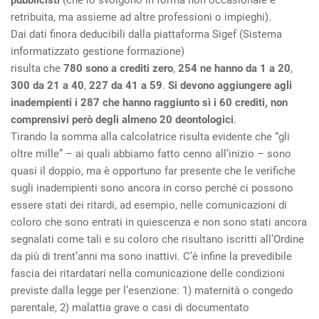
pubblicisti
(che lo svolgono in forma non occasionale e
retribuita, ma assieme ad altre professioni o impieghi).
Dai dati finora deducibili dalla piattaforma Sigef (Sistema
informatizzato gestione formazione)
risulta che
780 sono a crediti zero
,
254 ne hanno da 1 a 20
,
300 da 21 a 40
,
227 da 41 a 59
.
Si devono aggiungere agli
inadempienti i 287 che hanno raggiunto sì i 60 crediti, non
comprensivi però degli almeno 20 deontologici
.
Tirando la somma alla calcolatrice risulta evidente che “gli
oltre mille” – ai quali abbiamo fatto cenno all’inizio – sono
quasi il doppio, ma è opportuno far presente che le verifiche
sugli inadempienti sono ancora in corso perché ci possono
essere stati dei ritardi, ad esempio, nelle comunicazioni di
coloro che sono entrati in quiescenza e non sono stati ancora
segnalati come tali e su coloro che risultano iscritti all’Ordine
da più di trent’anni ma sono inattivi. C’è infine la prevedibile
fascia dei ritardatari nella comunicazione delle condizioni
previste dalla legge per l’esenzione: 1) maternità o congedo
parentale, 2) malattia grave o casi di documentato