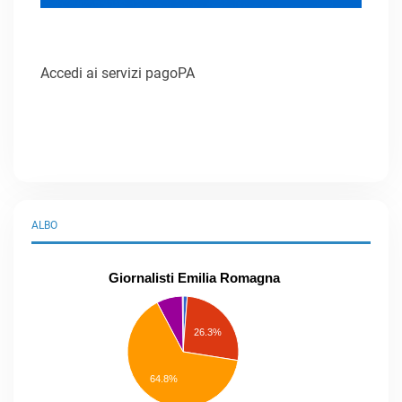
Accedi ai servizi pagoPA
ALBO
Giornalisti Emilia Romagna
praticanti
professionisti
26.3%
pubblicisti
elenco
speciale
Other
64.8%