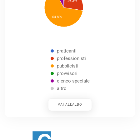
26.3%
pubblicisti
elenco
speciale
Other
64.8%
praticanti
professionisti
pubblicisti
provvisori
elenco speciale
altro
VAI ALL’ALBO