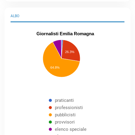
ALBO
Giornalisti Emilia Romagna
praticanti
professionisti
26.3%
pubblicisti
elenco
speciale
Other
64.8%
praticanti
professionisti
pubblicisti
provvisori
elenco speciale