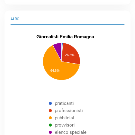
ALBO
Giornalisti Emilia Romagna
praticanti
professionisti
26.3%
pubblicisti
elenco
speciale
Other
64.8%
praticanti
professionisti
pubblicisti
provvisori
elenco speciale