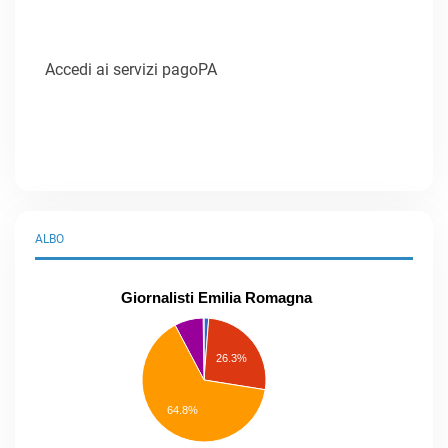
Accedi ai servizi pagoPA
ALBO
Giornalisti Emilia Romagna
praticanti
professionisti
26.3%
pubblicisti
elenco
speciale
Other
64.8%