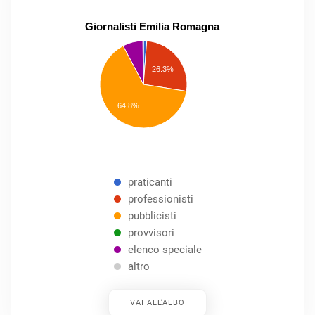
Giornalisti Emilia Romagna
praticanti
professionisti
26.3%
pubblicisti
elenco
speciale
Other
64.8%
praticanti
professionisti
pubblicisti
provvisori
elenco speciale
altro
VAI ALL’ALBO