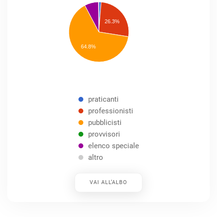
praticanti
professionisti
26.3%
pubblicisti
elenco
speciale
Other
64.8%
praticanti
professionisti
pubblicisti
provvisori
elenco speciale
altro
VAI ALL’ALBO