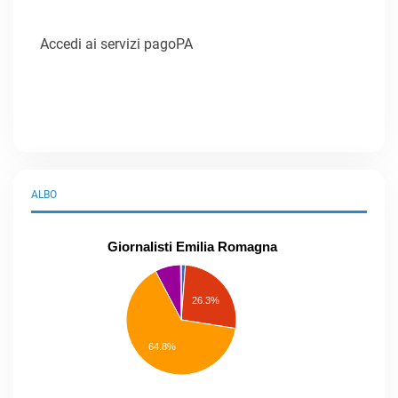
Accedi ai servizi pagoPA
ALBO
Giornalisti Emilia Romagna
praticanti
professionisti
26.3%
pubblicisti
elenco
speciale
Other
64.8%