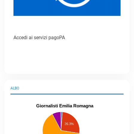
Accedi ai servizi pagoPA
ALBO
Giornalisti Emilia Romagna
praticanti
professionisti
26.3%
pubblicisti
elenco
speciale