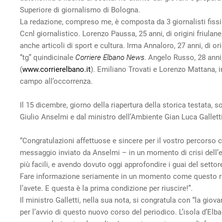
Superiore di giornalismo di Bologna.
La redazione, compreso me, è composta da 3 giornalisti fissi e
Ccnl giornalistico. Lorenzo Paussa, 25 anni, di origini friulane
anche articoli di sport e cultura. Irma Annaloro, 27 anni, di ori
“tg” quindicinale
Corriere Elbano News
. Angelo Russo, 28 anni,
(
www.corrierelbano.it
). Emiliano Trovati e Lorenzo Mattana, i
campo all’occorrenza.
Il 15 dicembre, giorno della riapertura della storica testata, s
Giulio Anselmi e dal ministro dell’Ambiente Gian Luca Galletti
“Congratulazioni affettuose e sincere per il vostro percorso 
messaggio inviato da Anselmi – in un momento di crisi dell’ed
più facili, e avendo dovuto oggi approfondire i guai del sett
Fare informazione seriamente in un momento come questo ri
l’avete. E questa è la prima condizione per riuscire!”.
Il ministro Galletti, nella sua nota, si congratula con “la giov
per l’avvio di questo nuovo corso del periodico. L’isola d’Elba 