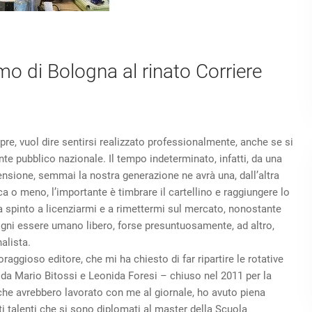
smo di Bologna al rinato Corriere
pre, vuol dire sentirsi realizzato professionalmente, anche se si
e pubblico nazionale. Il tempo indeterminato, infatti, da una
pensione, semmai la nostra generazione ne avrà una, dall’altra
ca o meno, l’importante è timbrare il cartellino e raggiungere lo
a spinto a licenziarmi e a rimettermi sul mercato, nonostante
 ogni essere umano libero
, forse presuntuosamente, ad altro,
alista.
ggioso editore, che mi ha chiesto di far ripartire le rotative
da Mario Bitossi e Leonida Foresi – chiuso nel 2011 per la
i che avrebbero lavorato con me al giornale, ho avuto piena
ti talenti che si sono diplomati al master della Scuola