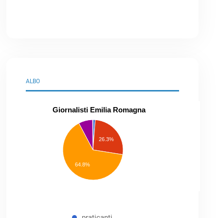
ALBO
Giornalisti Emilia Romagna
praticanti
professionisti
26.3%
pubblicisti
elenco
speciale
Other
64.8%
praticanti