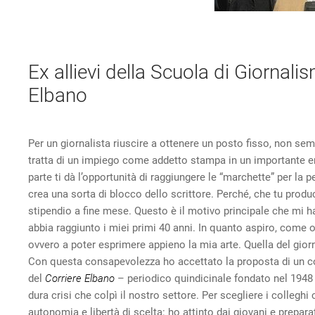
Ex allievi della Scuola di Giornali
Elbano
Per un giornalista riuscire a ottenere un posto fisso, non sem
tratta di un impiego come addetto stampa in un importante ent
parte ti dà l’opportunità di raggiungere le “marchette” per la 
crea una sorta di blocco dello scrittore. Perché, che tu produ
stipendio a fine mese. Questo è il motivo principale che mi h
abbia raggiunto i miei primi 40 anni. In quanto aspiro, come
ovvero a poter esprimere appieno la mia arte. Quella del giorn
Con questa consapevolezza ho accettato la proposta di un cora
del
Corriere Elbano
– periodico quindicinale fondato nel 1948 
dura crisi che colpì il nostro settore. Per scegliere i collegh
autonomia e libertà di scelta: ho attinto dai giovani e prepara